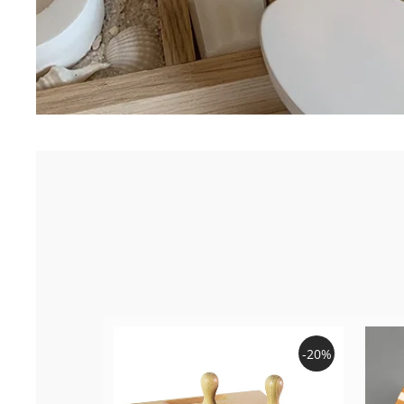
Sale!
-20%