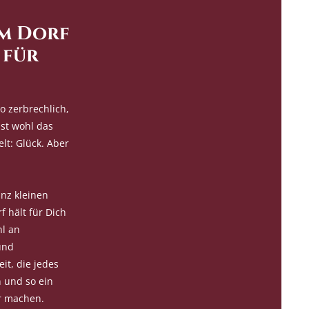
m Dorf
 für
so zerbrechlich,
ist wohl das
lt: Glück. Aber
anz kleinen
 hält für Dich
hl an
und
it, die jedes
 und so ein
r machen.