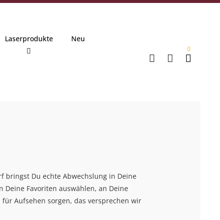
Laserprodukte
Neu
0
f bringst Du echte Abwechslung in Deine
arf kommen! Entdecke liebevolle
 Dorf. Freche Sprüche treffen auf
sich hervorragend zum Verschenken.
en Deine Favoriten auswählen, an Deine
ufmerksamkeiten, die diesen Anlass noch
ngen. Guckst Du!
r gefüllt mit Geschenken - wird sich jedes
 für Aufsehen sorgen, das versprechen wir
 freuen.