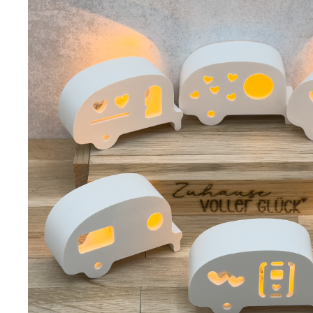
Telefon
:
+49
(0)
4151
89
91
90