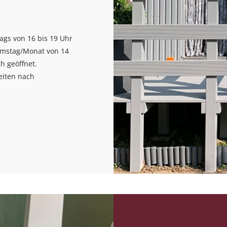
ags von 16 bis 19 Uhr
amstag/Monat von 14
ch geöffnet.
eiten nach