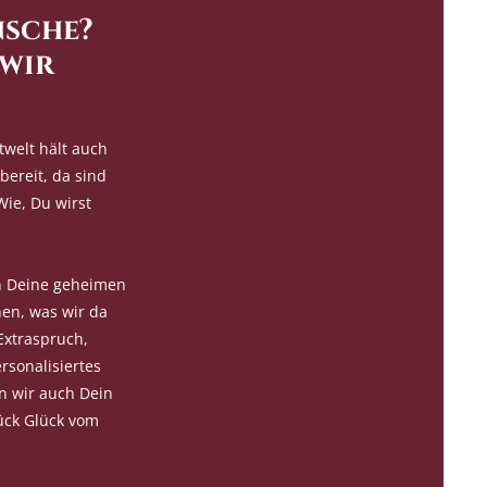
sche?
 wir
twelt hält auch
bereit, da sind
Wie, Du wirst
h Deine geheimen
en, was wir da
xtraspruch,
sonalisiertes
en wir auch Dein
ück Glück vom