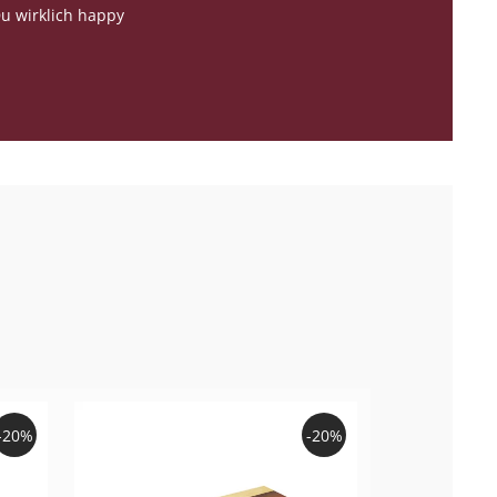
Du wirklich happy
-20%
-20%