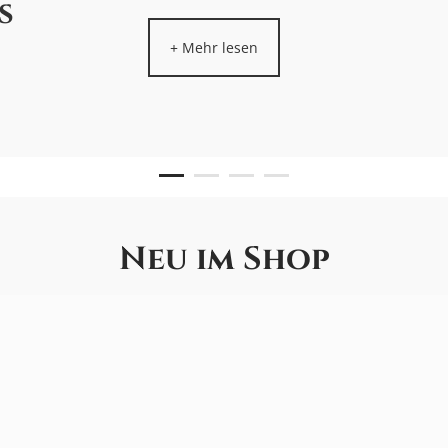
s
enksets
Mehr lesen
Mehr lesen
Mehr lesen
Neu im Shop