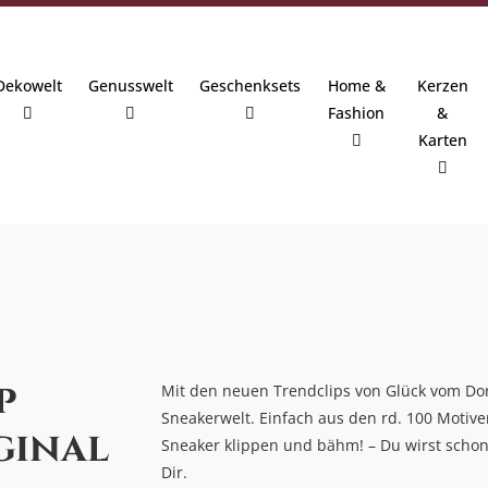
Dekowelt
Genusswelt
Geschenksets
Home &
Kerzen
Fashion
&
Karten
p
" und
Mit den neuen Trendclips von Glück vom Dor
Die nächste Konfirmation oder Kommunion d
So sind die Socken und Shirts von Glück vom
Unsere 3D-gedruckten Lichtertüten eignen 
Sneakerwelt. Einfach aus den rd. 100 Motiv
Geschenkideen, festliche Deko und kleine A
spannende Designs und liebevolle Verpacku
Kombiniert mit einem kleinen LED-Licht - ode
ginal
g.
Sneaker klippen und bähm! – Du wirst schon
unvergesslicher machen.
Geburtstagskind über diese Aufmerksamkeit
Dir.
Mehr lesen