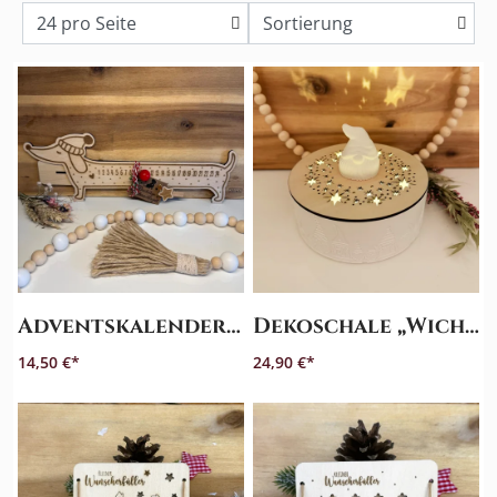
Home
&
Fashion
Kerzen
&
Karten
Laserprodukte
Neu
Adventskalender - Weihnachtscountdown "Dackel"
Dekoschale „Wichtel“ mit Deckel
im
14,50 €
24,90 €
Shop
Über
uns