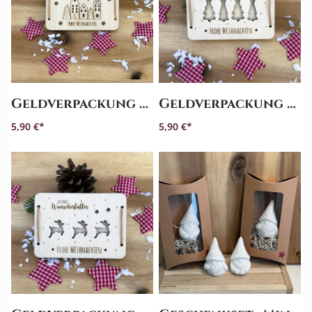
Kontakt
Warenkorb
Geldverpackung „Wunscherfüller Häuschen“
Geldverpackung „Wunscherfüller Tannenbäume“
(
0
)
5,90 €
5,90 €
Suche
Benutzer-
Account