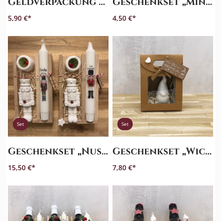
Geldverpackung „Wunscherfüller Rentiere“
Geschenkset „Miniwichtel“ – Überraschung
Telefon
5,90 €
4,50 €
:
+49
(0)
4151
89
91
90
Set
Set
Geschenkset „Nussknacker“ – Überraschung
Geschenkset „Wichtel“
15,50 €
7,80 €