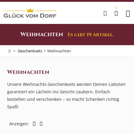
0
Home
Weihnachten
Es gibt 19 Artikel.
Anlässe
>
Geschenksets
>
Weihnachten
&
Feste
Weihnachten
Dekowelt
Unsere Weihnachts-Geschenksets werden Deinen Liebsten
garantiert ein Lächeln ins Gesicht zaubern. Einfach
Genusswelt
bestellen und verschenken – so macht Schenken richtig
Spaß!
Geschenksets
Anzeigen: