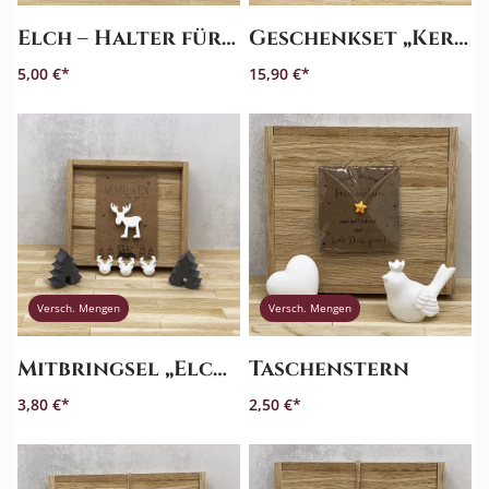
Elch – Halter für Geld oder Schokolade
Geschenkset „Kerzen – Nimm, was Du brauchst, Winteredition“
5,00 €
15,90 €
Versch. Mengen
Versch. Mengen
Mitbringsel „Elch“ – Weihnachten to go
Taschenstern
3,80 €
2,50 €