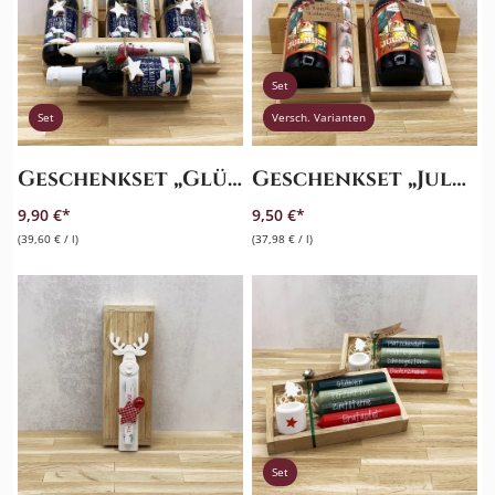
Set
Set
Versch. Varianten
Geschenkset „Glühwein“ – Überraschung
Geschenkset „Julmust“ – Hyggelige Weihnachten
9,90 €
9,50 €
(39,60 € / l)
(37,98 € / l)
Set