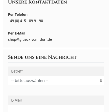
Home
Unsere Kontaktdaten
&
Fashion
Per Telefon
+49 (0) 4151 89 91 90
Kerzen
Per E-Mail
&
shop@glueck-vom-dorf.de
Karten
Sende uns eine Nachricht
Laserprodukte
Betreff
Neu
im
Shop
Über
E-Mail
uns