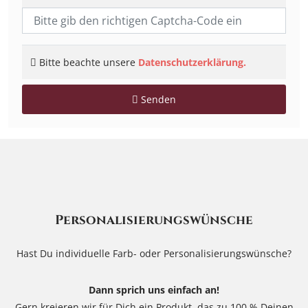
Telefon
:
+49
Bitte beachte unsere
Datenschutzerklärung.
(0)
4151
Senden
89
91
90
Personalisierungswünsche
Hast Du individuelle Farb- oder Personalisierungswünsche?
Dann sprich uns einfach an!
Gern kreieren wir für Dich ein Produkt, das zu 100 % Deinen