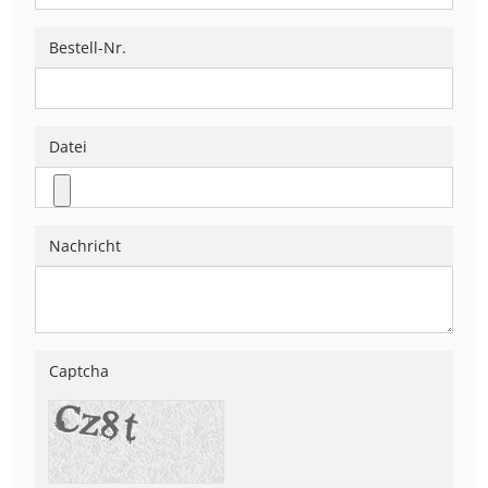
Kontakt
Bestell-Nr.
Datei
Warenkorb
(
0
)
Nachricht
Suche
Captcha
Benutzer-
Account