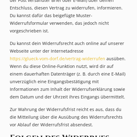
der Post versandter Brief oder E-Mail) über deinen
Entschluss, diesen Vertrag zu widerrufen, informieren.
Kontakt
Du kannst dafür das beigefügte Muster-
Widerrufsformular verwenden, das jedoch nicht
vorgeschrieben ist.
Du kannst dein Widerrufsrecht auch online auf unserer
Warenkorb
Webseite unter der Internetadresse
(
0
)
https://glueck-vom-dorf.de/vertrag-widerrufen
ausüben.
Wenn du diese Online-Funktion nutzt, wird dir auf
einem dauerhaften Datenträger (z. B. durch eine E-Mail)
Suche
unverzüglich eine Eingangsbestätigung mit
Informationen zum Inhalt der Widerrufserklärung sowie
dem Datum und der Uhrzeit ihres Eingangs übermittelt.
Benutzer-
Zur Wahrung der Widerrufsfrist reicht es aus, dass du
Account
die Mitteilung über die Ausübung des Widerrufsrechts
vor Ablauf der Widerrufsfrist absendest.