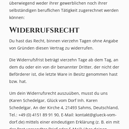
Home
überwiegend weder ihrer gewerblichen noch ihrer
&
selbständigen beruflichen Tätigkeit zugerechnet werden
Fashion
können:
Widerrufsrecht
Kerzen
&
Du hast das Recht, binnen vierzehn Tagen ohne Angabe
von Gründen diesen Vertrag zu widerrufen.
Karten
Die Widerrufsfrist beträgt vierzehn Tage ab dem Tag, an
Laserprodukte
dem du oder ein von dir benannter Dritter, der nicht der
Beförderer ist, die letzte Ware in Besitz genommen hast
bzw. hat.
Neu
im
Um dein Widerrufsrecht auszuüben, musst du uns
Shop
(Karen Schedelgar, Glück vom Dorf Inh. Karen
Schedelgar, An der Kirche 4, 21493 Sahms, Deutschland,
Tel.: +49 (0) 4151 89 91 90, E-Mail: kontakt@glueck-vom-
Über
dorf.de) mittels einer eindeutigen Erklärung (z. B. ein mit
uns