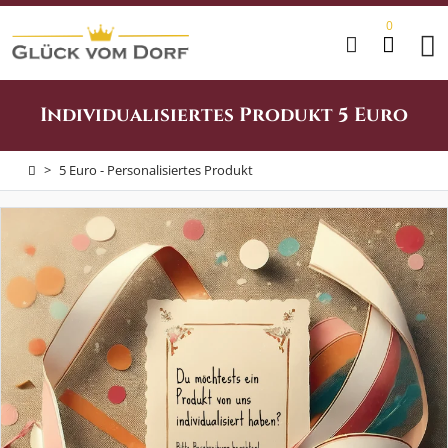
0
Home
Individualisiertes Produkt 5 Euro
Anlässe
>
5 Euro - Personalisiertes Produkt
&
Feste
Dekowelt
Genusswelt
Geschenksets