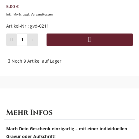
5,00 €
Kontakt
inkl. MwSt.
zzgl. Versandkosten
Artikel-Nr.:
gvd-0211
Warenkorb
(
0
)
Noch
9
Artikel
auf Lager
Suche
Benutzer-
Mehr Infos
Account
Mach Dein Geschenk einzigartig – mit einer individuellen
Gravur oder Aufschrift!