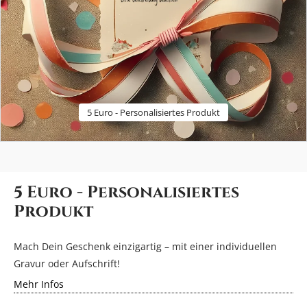
Home
&
Fashion
Kerzen
&
5 Euro - Personalisiertes Produkt
Karten
Laserprodukte
5 Euro - Personalisiertes
Neu
Produkt
im
Shop
Mach Dein Geschenk einzigartig – mit einer individuellen
Gravur oder Aufschrift!
Über
Mehr Infos
uns