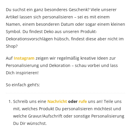
Telefon
Du suchst ein ganz besonderes Geschenk? Viele unserer
:
Artikel lassen sich personalisieren – sei es mit einem
+49
Namen, einem besonderen Datum oder sogar einem kleinen
(0)
Symbol. Du findest Deko aus unseren Produkt-
4151
Dekorationsvorschlägen hübsch, findest diese aber nicht im
89
Shop?
91
Auf
Instagram
zeigen wir regelmäßig kreative Ideen zur
90
Personalisierung und Dekoration – schau vorbei und lass
Dich inspirieren!
So einfach geht’s:
Schreib uns eine
Nachricht
oder
rufe
uns an! Teile uns
mit, welches Produkt Du personalisieren möchtest und
welche Gravur/Aufschrift oder sonstige Personalisierung
Du Dir wünschst.